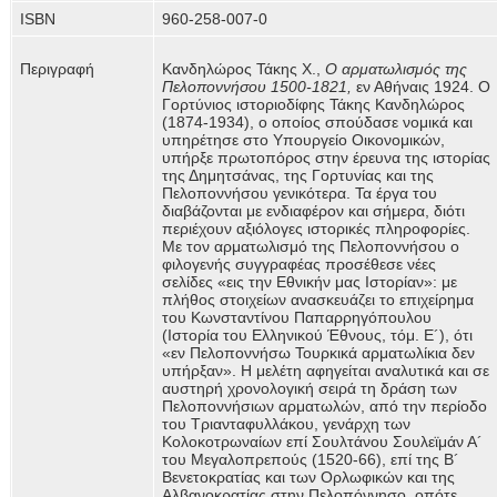
ISBN
960-258-007-0
Περιγραφή
Κανδηλώρος Τάκης Χ.,
Ο αρματωλισμός της
Πελοποννήσου 1500-1821,
εν Αθήναις 1924. Ο
Γορτύνιος ιστοριοδίφης Τάκης Κανδηλώρος
(1874-1934), ο οποίος σπούδασε νομικά και
υπηρέτησε στο Υπουργείο Οικονομικών,
υπήρξε πρωτοπόρος στην έρευνα της ιστορίας
της Δημητσάνας, της Γορτυνίας και της
Πελοποννήσου γενικότερα. Τα έργα του
διαβάζονται με ενδιαφέρον και σήμερα, διότι
περιέχουν αξιόλογες ιστορικές πληροφορίες.
Με τον αρματωλισμό της Πελοποννήσου ο
φιλογενής συγγραφέας προσέθεσε νέες
σελίδες «εις την Εθνικήν μας Ιστορίαν»: με
πλήθος στοιχείων ανασκευάζει το επιχείρημα
του Κωνσταντίνου Παπαρρηγόπουλου
(Ιστορία του Ελληνικού Έθνους, τόμ. Ε´), ότι
«εν Πελοποννήσω Τουρκικά αρματωλίκια δεν
υπήρξαν». Η μελέτη αφηγείται αναλυτικά και σε
αυστηρή χρονολογική σειρά τη δράση των
Πελοποννήσιων αρματωλών, από την περίοδο
του Τριανταφυλλάκου, γενάρχη των
Κολοκοτρωναίων επί Σουλτάνου Σουλεϊμάν Α´
του Μεγαλοπρεπούς (1520-66), επί της Β´
Βενετοκρατίας και των Ορλωφικών και της
Αλβανοκρατίας στην Πελοπόννησο, οπότε