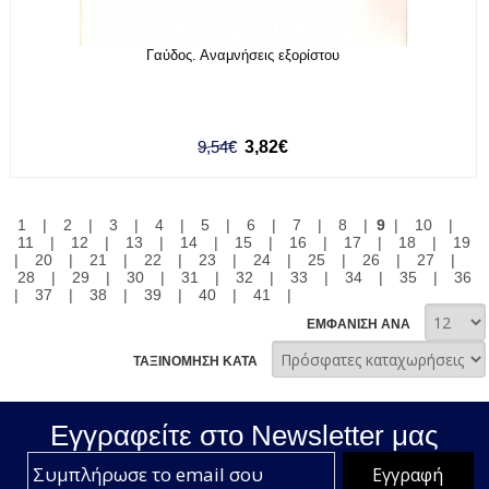
Γαύδος. Αναμνήσεις εξορίστου
9,54€
3,82€
1
|
2
|
3
|
4
|
5
|
6
|
7
|
8
|
9
|
10
|
11
|
12
|
13
|
14
|
15
|
16
|
17
|
18
|
19
|
20
|
21
|
22
|
23
|
24
|
25
|
26
|
27
|
28
|
29
|
30
|
31
|
32
|
33
|
34
|
35
|
36
|
37
|
38
|
39
|
40
|
41
|
ΕΜΦΑΝΙΣΗ ΑΝΑ
ΤΑΞΙΝΟΜΗΣΗ ΚΑΤΑ
Εγγραφείτε στο Νewsletter μας