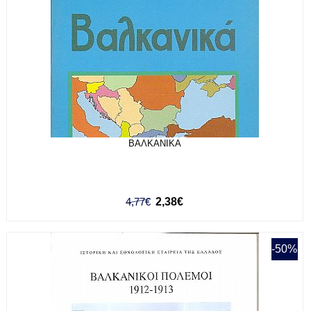
ΒΑΛΚΑΝΙΚΑ
4,77€
2,38€
-50%