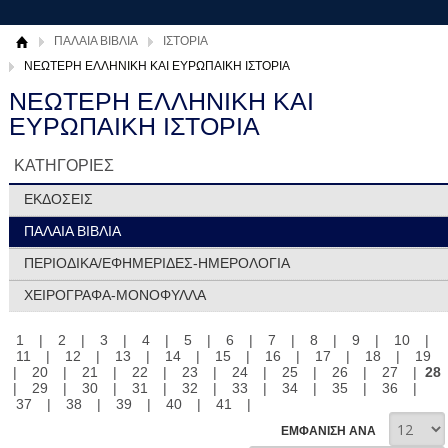
ΠΑΛΑΙΑ ΒΙΒΛΙΑ
ΙΣΤΟΡΙΑ
ΝΕΩΤΕΡΗ ΕΛΛΗΝΙΚΗ ΚΑΙ ΕΥΡΩΠΑΙΚΗ ΙΣΤΟΡΙΑ
ΝΕΩΤΕΡΗ ΕΛΛΗΝΙΚΗ ΚΑΙ
ΕΥΡΩΠΑΙΚΗ ΙΣΤΟΡΙΑ
ΚΑΤΗΓΟΡΙΕΣ
ΕΚΔΟΣΕΙΣ
ΠΑΛΑΙΑ ΒΙΒΛΙΑ
ΠΕΡΙΟΔΙΚΑ/ΕΦΗΜΕΡΙΔΕΣ-ΗΜΕΡΟΛΟΓΙΑ
ΧΕΙΡΟΓΡΑΦΑ-ΜΟΝΟΦΥΛΛΑ
1
|
2
|
3
|
4
|
5
|
6
|
7
|
8
|
9
|
10
|
11
|
12
|
13
|
14
|
15
|
16
|
17
|
18
|
19
|
20
|
21
|
22
|
23
|
24
|
25
|
26
|
27
|
28
|
29
|
30
|
31
|
32
|
33
|
34
|
35
|
36
|
37
|
38
|
39
|
40
|
41
|
ΕΜΦΑΝΙΣΗ ΑΝΑ