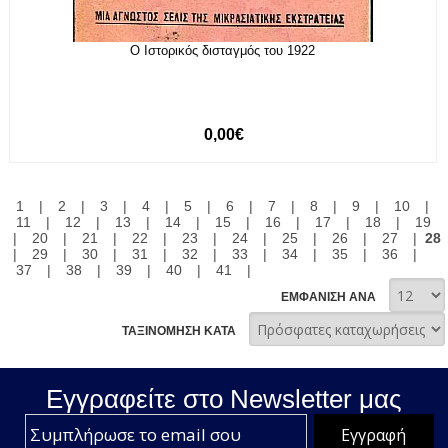
Ο Ιστορικός δισταγμός του 1922
0,00€
1
|
2
|
3
|
4
|
5
|
6
|
7
|
8
|
9
|
10
|
11
|
12
|
13
|
14
|
15
|
16
|
17
|
18
|
19
|
20
|
21
|
22
|
23
|
24
|
25
|
26
|
27
|
28
|
29
|
30
|
31
|
32
|
33
|
34
|
35
|
36
|
37
|
38
|
39
|
40
|
41
|
ΕΜΦΑΝΙΣΗ ΑΝΑ
ΤΑΞΙΝΟΜΗΣΗ ΚΑΤΑ
Εγγραφείτε στο Νewsletter μας