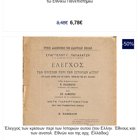
τω Εθνικώ Πανεπιστημίω
8,48€
6,78€
-50%
΄Ελεγχος των κρίσεων περί των Ιστοριών αυτού (του Ελλην. Έθνους και
των ανατολ. Εθνών και της αρχ. Ελλάδος)