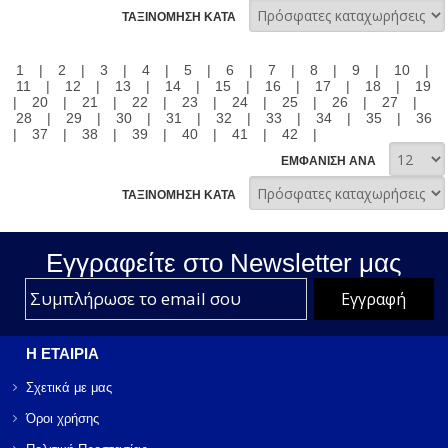
ΤΑΞΙΝΟΜΗΣΗ ΚΑΤΑ
1
|
2
|
3
|
4
|
5
|
6
|
7
|
8
|
9
|
10
|
11
|
12
|
13
|
14
|
15
|
16
|
17
|
18
|
19
|
20
|
21
|
22
|
23
|
24
|
25
|
26
|
27
|
28
|
29
|
30
|
31
|
32
|
33
|
34
|
35
|
36
|
37
|
38
|
39
|
40
|
41
|
42
|
ΕΜΦΑΝΙΣΗ ΑΝΑ
ΤΑΞΙΝΟΜΗΣΗ ΚΑΤΑ
Εγγραφείτε στο Νewsletter μας
Η ΕΤΑΙΡΙΑ
Σχετικά με μας
Όροι χρήσης