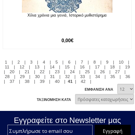
Χίλια χρόνια μια γενιά, Ιστορικό μυθιστόρημα
0,00€
1
|
2
|
3
|
4
|
5
|
6
|
7
|
8
|
9
|
10
|
11
|
12
|
13
|
14
|
15
|
16
|
17
|
18
|
19
|
20
|
21
|
22
|
23
|
24
|
25
|
26
|
27
|
28
|
29
|
30
|
31
|
32
|
33
|
34
|
35
|
36
|
37
|
38
|
39
|
40
|
41
|
42
|
ΕΜΦΑΝΙΣΗ ΑΝΑ
ΤΑΞΙΝΟΜΗΣΗ ΚΑΤΑ
Εγγραφείτε στο Νewsletter μας