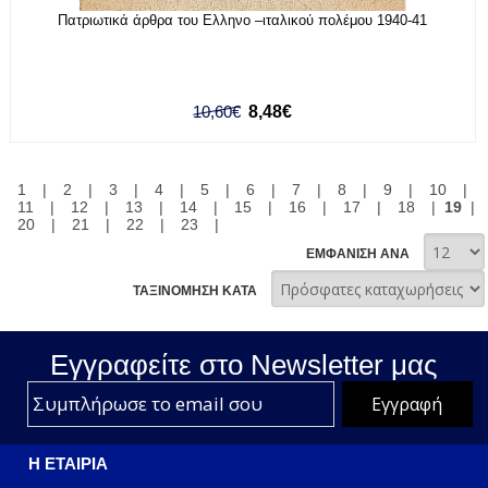
Πατριωτικά άρθρα του Ελληνο –ιταλικού πολέμου 1940-41
10,60€
8,48€
1
|
2
|
3
|
4
|
5
|
6
|
7
|
8
|
9
|
10
|
11
|
12
|
13
|
14
|
15
|
16
|
17
|
18
|
19
|
20
|
21
|
22
|
23
|
ΕΜΦΑΝΙΣΗ ΑΝΑ
ΤΑΞΙΝΟΜΗΣΗ ΚΑΤΑ
Εγγραφείτε στο Νewsletter μας
Η ΕΤΑΙΡΙΑ